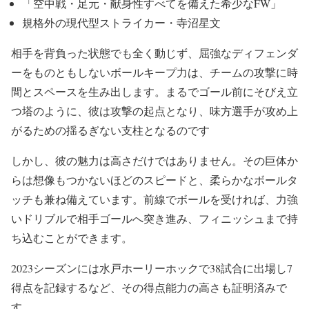
「空中戦・足元・献身性すべてを備えた希少なFW」
規格外の現代型ストライカー・寺沼星文
相手を背負った状態でも全く動じず、屈強なディフェンダ
ーをものともしないボールキープ力は、チームの攻撃に時
間とスペースを生み出します。まるでゴール前にそびえ立
つ塔のように、彼は攻撃の起点となり、味方選手が攻め上
がるための揺るぎない支柱となるのです
しかし、彼の魅力は高さだけではありません。その巨体か
らは想像もつかないほどのスピードと、柔らかなボールタ
ッチも兼ね備えています。前線でボールを受ければ、力強
いドリブルで相手ゴールへ突き進み、フィニッシュまで持
ち込むことができます。
2023シーズンには水戸ホーリーホックで38試合に出場し7
得点を記録するなど、その得点能力の高さも証明済みで
す。