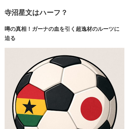
寺沼星文はハーフ？
噂の真相！ガーナの血を引く超逸材のルーツに
迫る