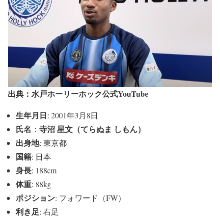
出典：水戸ホーリーホック公式YouTube
生年月日
: 2001年3月8日
氏名
寺沼 星文（てらぬま しもん）
：
出身地
: 東京都
国籍
: 日本
身長
: 188cm
体重
: 88kg
ポジション
: フォワード（FW）
利き足
: 右足