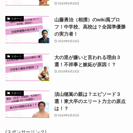
2024年9月26日
山藤勇治（相撲）のwiki風プロ
スポーツ
フ！中学校、高校は？全国準優勝
の実力者！
2024年9月24日
大の里が嫌いと言われる理由３
スポーツ
選！不祥事と嫉妬が原因！？
2024年9月23日
須山穂嵩の親は？エピソード３
スポーツ
選！東大卒のエリート力士の原点
は！？
2024年9月20日
(スポンサーリンク)