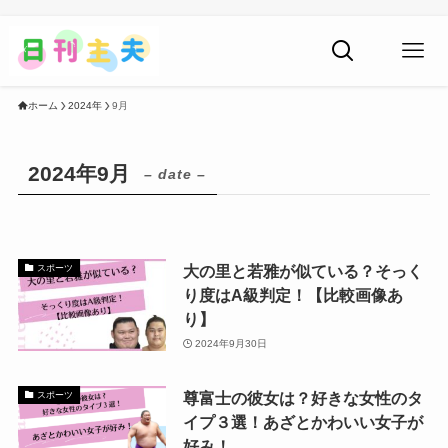
ホーム
2024年
9月
2024年9月
– date –
大の里と若雅が似ている？そっく
スポーツ
り度はA級判定！【比較画像あ
り】
2024年9月30日
尊富士の彼女は？好きな女性のタ
スポーツ
イプ３選！あざとかわいい女子が
好み！