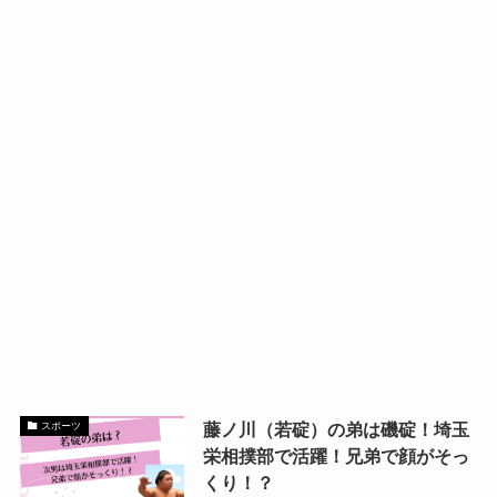
藤ノ川（若碇）の弟は磯碇！埼玉
スポーツ
栄相撲部で活躍！兄弟で顔がそっ
くり！？