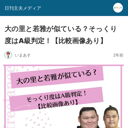
日刊主夫メディア
大の里と若雅が似ている？そっくり
度はA級判定！【比較画像あり】
いまあす
2年前