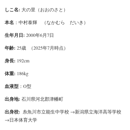
しこ名:
大の里（おおのさと）
本名
：中村泰輝 （なかむら だいき）
生年月日:
2000年6月7日
年齢:
25歳 （2025年7月時点）
身長:
192cm
体重:
186kg
血液型
：O型
出身地:
石川県河北郡津幡町
出身校:
糸魚川市立能生中学校 →新潟県立海洋高等学校
→日本体育大学