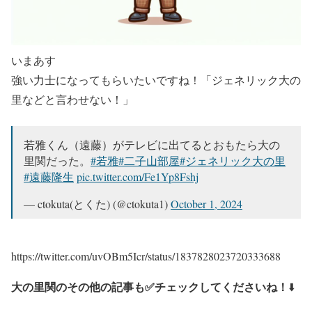
いまあす
強い力士になってもらいたいですね！「ジェネリック大の
里などと言わせない！」
若雅くん（遠藤）がテレビに出てるとおもたら大の
里関だった。
#若雅
#二子山部屋
#ジェネリック大の里
#遠藤隆生
pic.twitter.com/Fe1Yp8Fshj
— ctokuta(とくた) (@ctokuta1)
October 1, 2024
https://twitter.com/uvOBm5Icr/status/1837828023720333688
大の里関のその他の記事も✅チェックしてくださいね！
⬇️