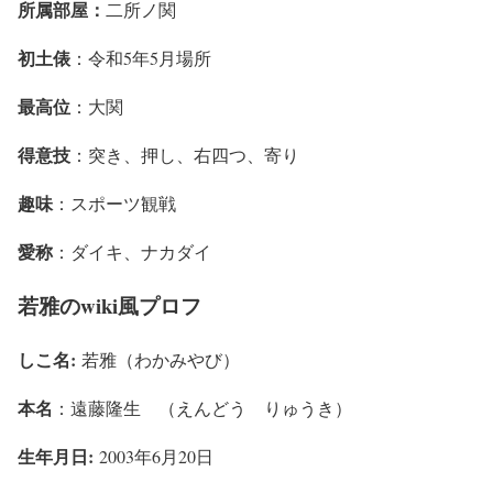
所属部屋：
二所ノ関
初土俵
：令和5年5月場所
最高位
：大関
得意技
：突き、押し、右四つ、寄り
趣味
：スポーツ観戦
愛称
：ダイキ、ナカダイ
若雅のwiki風プロフ
しこ名:
若雅（わかみやび）
本名
：遠藤隆生 （えんどう りゅうき）
生年月日:
2003年6月20日