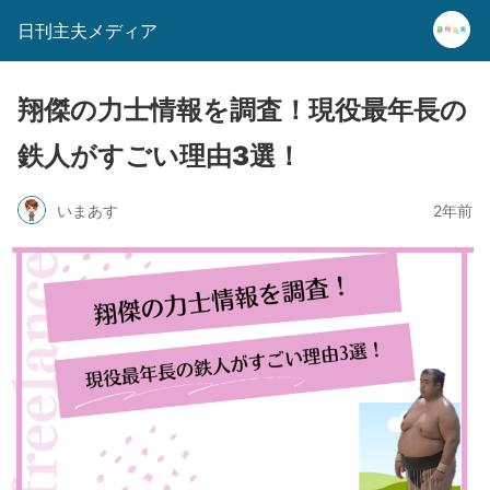
日刊主夫メディア
翔傑の力士情報を調査！現役最年長の
鉄人がすごい理由3選！
いまあす
2年前