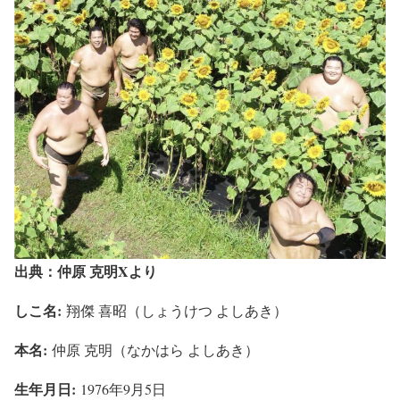
出典：仲原 克明Xより
しこ名:
翔傑 喜昭（しょうけつ よしあき）
本名:
仲原 克明（なかはら よしあき）
生年月日:
1976年9月5日