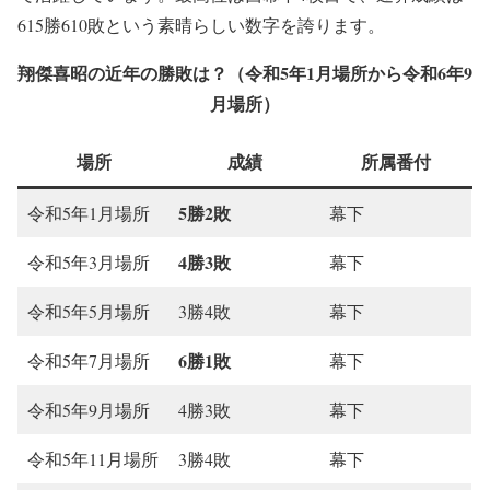
615勝610敗という素晴らしい数字を誇ります。
翔傑喜昭の近年の勝敗は？（令和5年1月場所から令和6年9
月場所）
場所
成績
所属番付
5勝2敗
令和5年1月場所
幕下
4勝3敗
令和5年3月場所
幕下
令和5年5月場所
3勝4敗
幕下
6勝1敗
令和5年7月場所
幕下
令和5年9月場所
4勝3敗
幕下
令和5年11月場所
3勝4敗
幕下