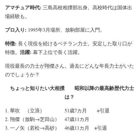
アマチュア時代:
三島高校相撲部出身。高校時代は国体出
場経験も。
プロ入り:
1995年3月場所、放駒部屋に入門。
特徴:
長く現役を続けるベテラン力士。安定した取り口が
活躍:
特徴。
幕下上位で長く活躍。
現役最長の力士が翔傑さん。過去にどんな年長力士がいた
のでしょうか？
ちょっと知りたい大相撲 昭和以降の最高齢歴代力士
は？
華吹 （立浪） 51歳7カ月 ※引退
翔傑（放駒→芝田山） 47歳11カ月
一ノ矢（若松→高砂） 46歳11カ月 ※引退