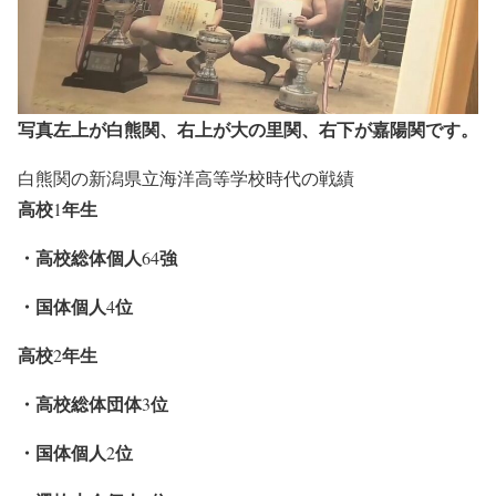
写真左上が白熊関、右上が大の里関、右下が嘉陽関です。
白熊関の新潟県立海洋高等学校時代の戦績
高校
年生
1
・高校総体個人
強
64
・国体個人
位
4
高校
年生
2
・高校総体団体
位
3
・国体個人
位
2