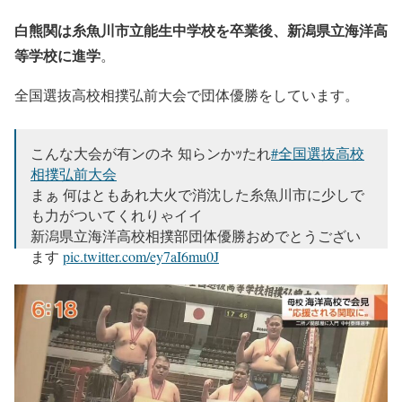
白熊関は糸魚川市立能生中学校を卒業後、新潟県立海洋高
等学校に進学
。
全国選抜高校相撲弘前大会で団体優勝をしています。
こんな大会が有ンのネ 知らンかｯたれ
#全国選抜高校
相撲弘前大会
まぁ 何はともあれ大火で消沈した糸魚川市に少しで
も力がついてくれりゃイイ
新潟県立海洋高校相撲部団体優勝おめでとうござい
ます
pic.twitter.com/ey7aI6mu0J
— こばひろ天皇陛下様 (@kobahilo1923)
February 4,
2017