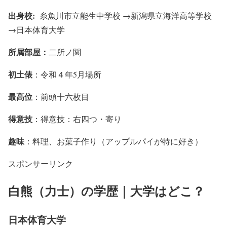
出身校:
糸魚川市立能生中学校 →新潟県立海洋高等学校
→日本体育大学
所属部屋：
二所ノ関
初土俵
：令和４年5月場所
最高位
：前頭十六枚目
得意技
：得意技：右四つ・寄り
趣味
：料理、お菓子作り（アップルパイが特に好き）
スポンサーリンク
白熊（力士）の学歴｜大学はどこ？
日本体育大学