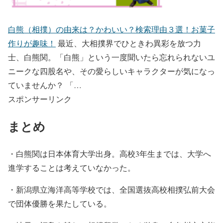
白熊（相撲）の由来は？かわいい？検索理由３選！お菓子
作りが趣味！
最近、大相撲界でひときわ異彩を放つ力
士、白熊関。「白熊」という一度聞いたら忘れられないユ
ニークな四股名や、その愛らしいキャラクターが気になっ
ていませんか？ 「…
スポンサーリンク
まとめ
・白熊関は日本体育大学出身。高校3年生までは、大学へ
進学することは考えていなかった。
・新潟県立海洋高等学校では、全国選抜高校相撲弘前大会
で団体優勝を果たしている。