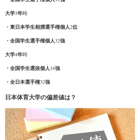
大学
年
3
時
・東日本学生相撲選手権個人
位
2
・全国学生選手権個人
強
32
大学
年
4
時
・全国学生選抜個人
強
16
・全日本選手権
強
32
日本体育大学の偏差値は？