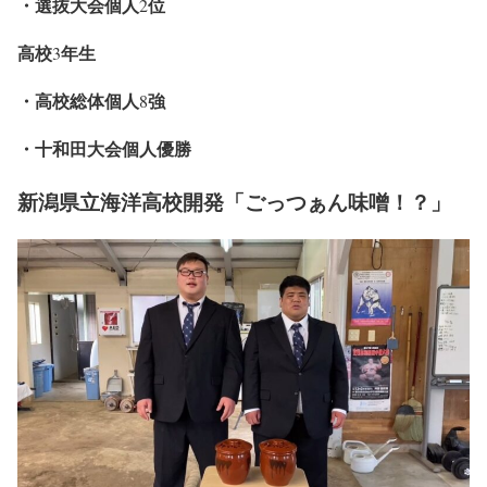
・選抜大会個人
位
2
高校
年生
3
・高校総体個人
強
8
・十和田大会個人優勝
新潟県立海洋高校開発「ごっつぁん味噌！？」