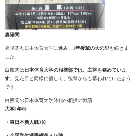
嘉陽関
1年後輩の大の里
嘉陽関も日本体育大学に進み、
も続きま
した。
日本体育大学の相撲部では、主将を務めていま
白熊関は
す
。見た目と同様に優しく、後輩からも慕われていたよう
です。
白熊関の日本体育大学時代の相撲の戦績
大学
年
1
時
・東日本新人戦
位
3
・全国学生選手権個人
強
16