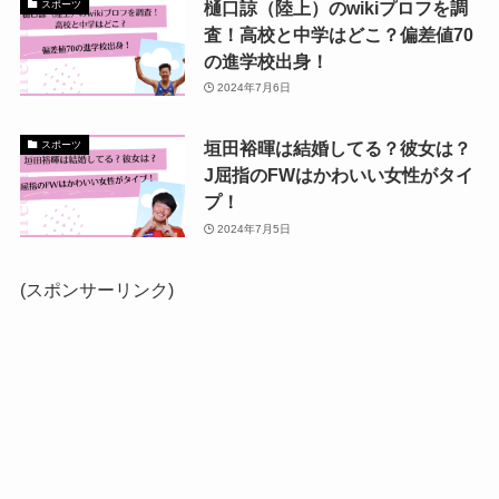
樋口諒（陸上）のwikiプロフを調
スポーツ
査！高校と中学はどこ？偏差値70
の進学校出身！
2024年7月6日
垣田裕暉は結婚してる？彼女は？
スポーツ
J屈指のFWはかわいい女性がタイ
プ！
2024年7月5日
(スポンサーリンク)