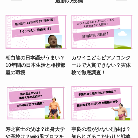
最新の投稿
朝白龍の日本語がうまい？
カワイこどもピアノコンク
10年間の日本生活と相撲部
ールで入賞できない？実体
屋の環境
験で徹底調査！
寿之富士の父は？出身大学
宇良の塩が少ない理由は？
や高校は？wiki風プロフを
知られざるこだわりと戦略