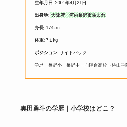
生年月日
: 2001年4月21日
出身地
:
大阪府 河内長野市生まれ
身長
: 174cm
体重
: 7１kg
ポジション
: サイドバック
学歴：長野小→長野中→向陽台高校→桃山学
奥田勇斗の学歴｜小学校はどこ？