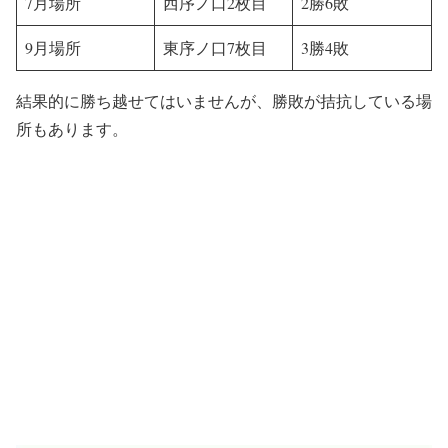
7月場所
西序ノ口2枚目
2勝6敗
9月場所
東序ノ口7枚目
3勝4敗
結果的に勝ち越せてはいませんが、勝敗が拮抗している場
所もあります。