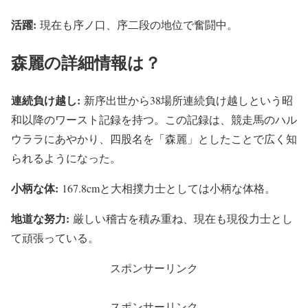
活躍:
現在も序ノ口、序二段の地位で奮闘中。
森麗の詳細情報は？
連続負け越し:
新序出世から38場所連続負け越しという昭
和以降のワースト記録を持つ。この記録は、競走馬のハル
ウララにあやかり、四股名を「森麗」としたことで広く知
られるようになった。
小柄な体:
167.8cmと大相撲力士としては小柄な体格。
地道な努力:
厳しい稽古を積み重ね、現在も現役力士とし
て頑張っている。
スポンサーリンク
スポンサーリンク