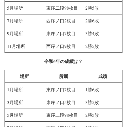
5月場所
東序二段98枚目
2勝5敗
7月場所
西序ノ口2枚目
2勝6敗
9月場所
東序ノ口7枚目
3勝4敗
11月場所
西序ノ口9枚目
2勝5敗
令和6年の成績
は？
場所
所属
成績
1月場所
東序ノ口7枚目
1勝6敗
3月場所
東序ノ口5枚目
3勝5敗
5月場所
東序二段98枚目
2勝5敗