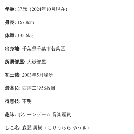
年齢:
37歳（2024年10月現在）
身長:
167.8cm
体重:
135.6kg
出身地:
千葉県千葉市若葉区
所属部屋:
大嶽部屋
初土俵:
2003年5月場所
最高位:
西序二段56枚目
得意技:
不明
趣味:
ポケモンゲーム 音楽鑑賞
しこ名:
森麗 勇樹（もりうらら ゆうき）