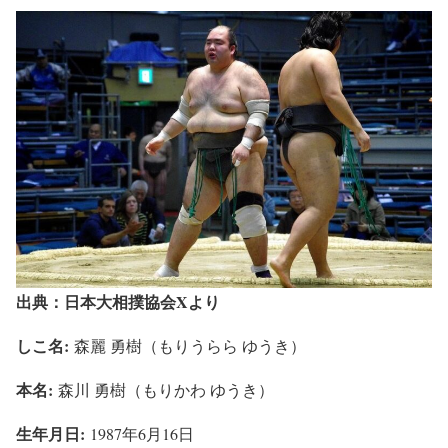
出典：日本大相撲協会Xより
しこ名:
森麗 勇樹（もりうらら ゆうき）
本名:
森川 勇樹（もりかわ ゆうき）
生年月日:
1987年6月16日