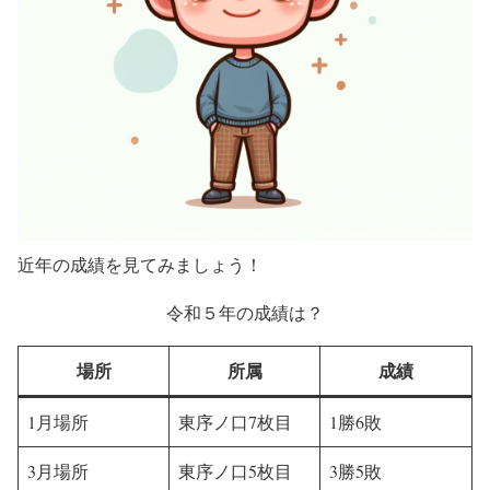
近年の成績を見てみましょう！
令和５年の成績は？
場所
所属
成績
1月場所
東序ノ口7枚目
1勝6敗
3月場所
東序ノ口5枚目
3勝5敗