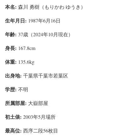
本名:
森川 勇樹（もりかわ ゆうき）
生年月日:
1987年6月16日
年齢:
37歳（2024年10月現在）
身長:
167.8cm
体重:
135.6kg
出身地:
千葉県千葉市若葉区
学歴:
不明
所属部屋:
大嶽部屋
初土俵:
2003年5月場所
最高位:
西序二段56枚目