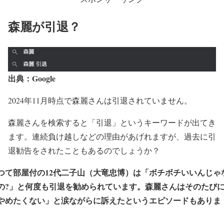
森麗が引退？
出典：Google
2024年11月時点で森麗さんは引退されていません。
森麗さんを検索すると「引退」というキーワードが出てき
ます。連続負け越しなどの理由があげれますが、過去に引
退勧告をされたこともあるのでしょうか？
つて部屋付の12代二子山（大竜忠博）は「ボチボチいいんじゃ
の?」と何度も引退を勧められています。森麗さんはそのたび
やめたくない」と涙ながらに訴えたというエピソードもありま
。