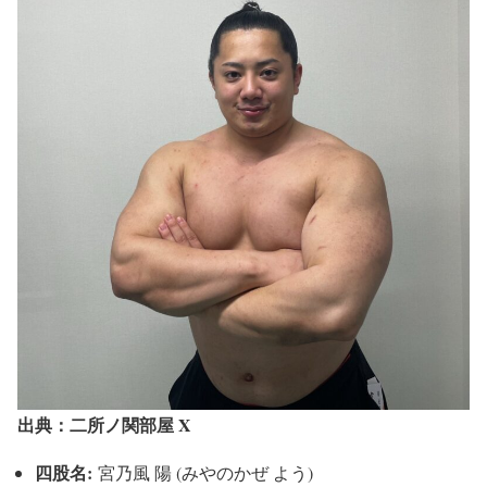
出典：二所ノ関部屋 X
四股名:
宮乃風 陽 (みやのかぜ よう)