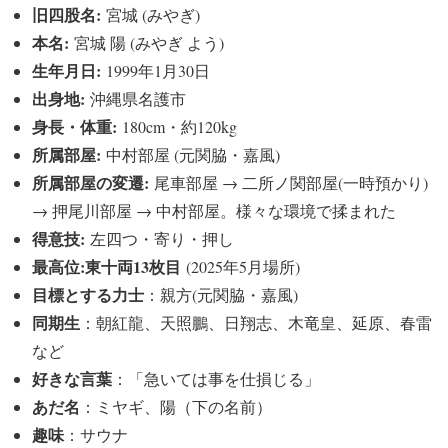
旧四股名:
宮城 (みやぎ)
本名:
宮城 陽 (みやぎ よう)
生年月日:
1999年1月30日
出身地:
沖縄県名護市
身長・体重:
180cm・約120kg
所属部屋:
中村部屋 (元関脇・嘉風)
所属部屋の変遷:
尾車部屋 → 二所ノ関部屋(一時預かり)
→ 押尾川部屋 → 中村部屋。様々な環境で揉まれた
得意技:
左四つ・寄り・押し
最高位:東十両13枚目
(2025年5月場所)
目標とする力士
：親方(元関脇・嘉風)
同期生
：朝紅龍、天照鵬、日翔志、木竜皇、延原、春雷
など
好きな言葉
：「急いては事を仕損じる」
あだ名
：ミヤギ、陽（下の名前）
趣味
：サウナ