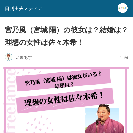
日刊主夫メディア
宮乃風（宮城 陽）の彼女は？結婚は？
理想の女性は佐々木希！
いまあす
1年前