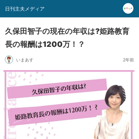
日刊主夫メディア
久保田智子の現在の年収は?姫路教育
長の報酬は1200万！？
いまあす
2年前