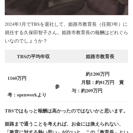
2024年3月でTBSを退社して、姫路市教育長（任期3年）に
就任する久保田智子さん。姫路市教育長の報酬はどれぐら
いなのでしょうか？
TBS
の平均年収
姫路市教育長
約1200万円
1160万円
月額：約81万円 賞
参
与：約209万円
考：openworkより
TBSではもっと報酬は高かったのではないかと思います。
姫路まで通うことを考えれば、お金には換えられない、
「教育に対する熱い思い」がないと、この「教育長」とい