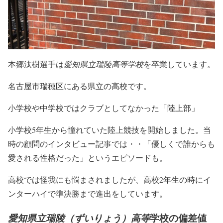
本郷汰樹選手は
愛知県立瑞陵高等学校
を卒業しています。
名古屋市瑞穂区にある県立の高校です。
小学校や中学校ではクラブとしてなかった「陸上部」
小学校5年生から憧れていた陸上競技を開始しました。当
時の顧問のインタビュー記事では・・「優しくで誰からも
愛される性格だった」というエピソードも。
高校では怪我にも悩まされましたが、高校2年生の時にイ
ンターハイで準決勝まで進出をしています。
学校の偏差値
愛知県立瑞陵（ずいりょう）高等