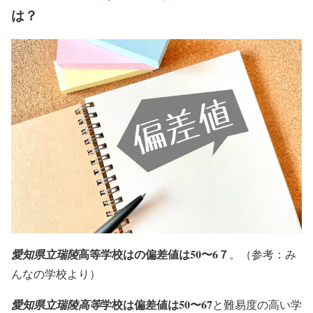
は？
高等学校はの偏差値は50〜6７
愛知県立瑞陵
。（参考：み
んなの学校より）
学校は偏差値は50〜67
愛知県立瑞陵高等
と難易度の高い学