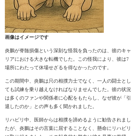
画像はイメージです
炎鵬が脊髄損傷という深刻な怪我を負ったのは、彼のキャ
リアにおける大きな転機でした。この怪我により、彼は7
場所にわたって休場せざるを得なかったのです。
この期間中、炎鵬は只の相撲力士でなく、一人の闘士とし
ても試練を乗り越えなければなりませんでした。彼の状況
は多くのファンや関係者に心配をもたらし、なぜ彼が「引
退したのか」との声も多く聞かれました。
リハビリ中、医師からは相撲を諦めるように勧告されまし
たが、炎鵬はその言葉に屈することなく、懸命にリハビリ