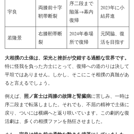
序二段まで
両膝前十字
2023年に小
宇良
陥落→幕内
靭帯断裂
結昇進
復帰
右膝靭帯断
2024年春場
元関脇、復
若隆景
裂
所で復帰
活を目指す
大相撲の土俵は、栄光と挫折が交錯する過酷な世界です。
特に怪我を負った力士にとって、復帰への道のりは決して
平坦ではありません。しかし、そこにこそ相撲の真髄があ
ると言えるでしょう。
照ノ富士は両膝の故障と腎臓病
例えば、
に苦しみ、一時は
序二段まで転落しました。それでも、不屈の精神で土俵に
戻り、ついには横綱へと返り咲いています。この劇的な復
活劇は、多くの相撲ファンを熱狂させました。