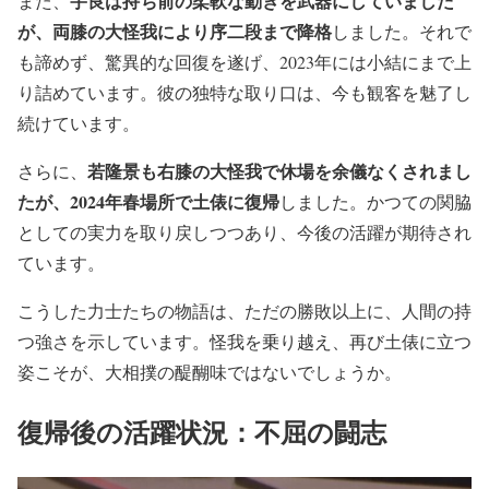
宇良は持ち前の柔軟な動きを武器にしていました
また、
が、両膝の大怪我により序二段まで降格
しました。それで
も諦めず、驚異的な回復を遂げ、2023年には小結にまで上
り詰めています。彼の独特な取り口は、今も観客を魅了し
続けています。
若隆景も右膝の大怪我で休場を余儀なくされまし
さらに、
たが、2024年春場所で土俵に復帰
しました。かつての関脇
としての実力を取り戻しつつあり、今後の活躍が期待され
ています。
こうした力士たちの物語は、ただの勝敗以上に、人間の持
つ強さを示しています。怪我を乗り越え、再び土俵に立つ
姿こそが、大相撲の醍醐味ではないでしょうか。
復帰後の活躍状況：不屈の闘志