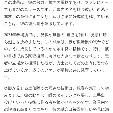
この成果は、彼の努力と根性の賜物であり、ファンにとっ
ても喜びのニュースです。元幕内の名を持つ彼が、西幕下
30枚目の番付にまで戻り、続けざまに好成績を残している
ことは、彼の復活劇を象徴しています。
2025年春場所では、炎鵬が無傷の4連勝を飾り、見事に勝
ち越しを決めました。この成績は、彼が復帰後の試合でど
のように成長しているのかを示す良い指標です。特に、彼
の目標である関取復帰に向けた大きな一歩となります。患
者の立場から復帰した彼が、力士としてどのように番付を
上げていくか、多くのファンが期待と共に見守っていま
す。
炎鵬が見せる土俵際での巧みな技術は、観客を魅了してや
みません。彼の動きは一瞬のタイミングを要し、上手出し
投げといった技術は見る者を驚かせるものです。業界内で
の評価も高まりつつあり、彼の試合は毎回新しい発見に満