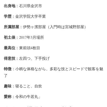
出身地
：石川県金沢市
学歴
：金沢学院大学卒業
所属部屋
：伊勢ヶ濱部屋（入門時は宮城野部屋）
初土俵
：2017年3月場所
最高位
：東前頭4枚目
得意技
：左四つ、下手投げ
特徴
：小柄な体格ながら、多彩な技とスピードで観客を魅
了
趣味
：寝ること、自炊
愛称
：令和の牛若丸」