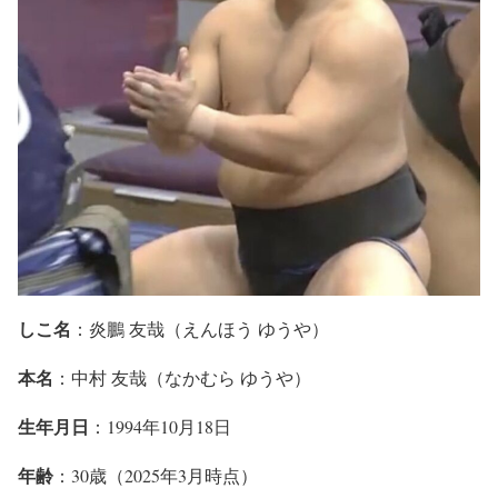
しこ名
：炎鵬 友哉（えんほう ゆうや）
本名
：中村 友哉（なかむら ゆうや）
生年月日
：1994年10月18日
年齢
：30歳（2025年3月時点）