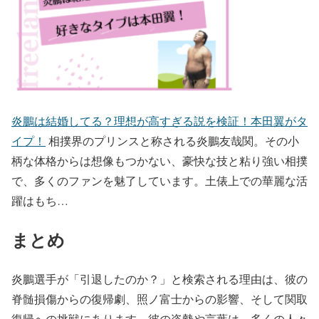
炎鵬は結婚してる？理想が高すぎる説を検証！本田翼がタ
イプ！
相撲界のプリンスと称される炎鵬友哉関。その小
柄な体格からは想像もつかない、豪快な技と粘り強い相撲
で、多くのファンを魅了しています。土俵上での華麗な活
躍はもち…
まとめ
炎鵬選手が「引退したのか？」と検索される理由は、彼の
脊髄損傷からの復帰劇、照ノ富士からの影響、そして関取
復帰への挑戦にあります。彼の姿勢や言葉は、多くの人々