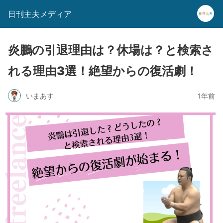
日刊主夫メディア
炎鵬の引退理由は？休場は？と検索さ
れる理由3選！絶望からの復活劇！
いまあす
1年前