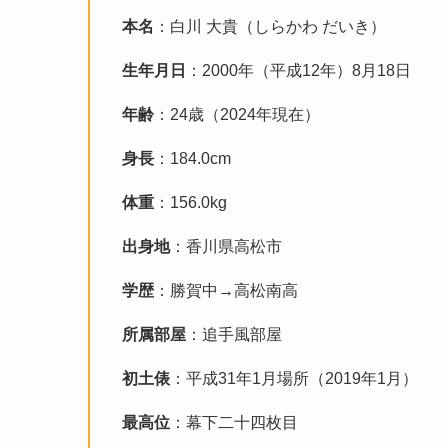
本名
：白川 大貴（しらかわ だいき）
生年月日
：2000年（平成12年）8月18日
年齢
：24歳（2024年現在）
身長
：184.0cm
体重
：156.0kg
出身地
：香川県高松市
学歴
：勝賀中→高松南高
所属部屋
：追手風部屋
初土俵
：平成31年1月場所（2019年1月）
最高位
：幕下二十四枚目