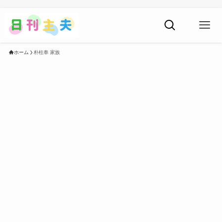
ホーム
朴柱奉 家族